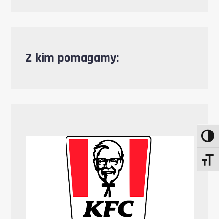
Z kim pomagamy:
Toggle
Toggle