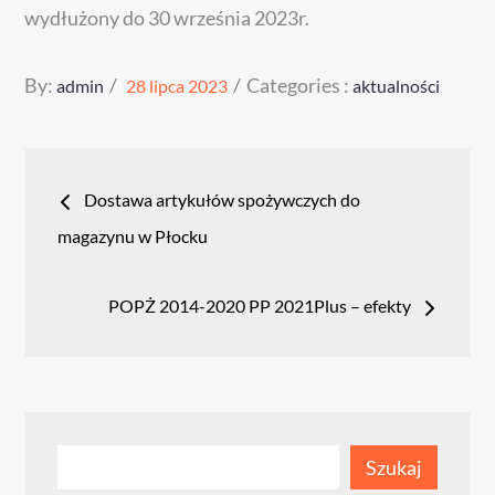
wydłużony do 30 września 2023r.
Posted
Categories
By:
Categories :
admin
28 lipca 2023
aktualności
on
:
Nawigacja
Dostawa artykułów spożywczych do
wpisu
magazynu w Płocku
POPŻ 2014-2020 PP 2021Plus – efekty
Szukaj
Szukaj