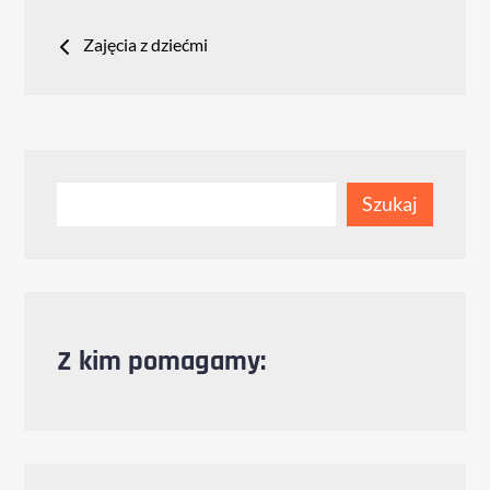
Nawigacja
Zajęcia z dziećmi
wpisu
Szukaj
Szukaj
Z kim pomagamy: